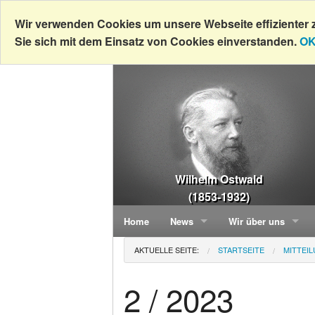
Wir verwenden Cookies um unsere Webseite effizienter 
Sie sich mit dem Einsatz von Cookies einverstanden.
OK
Wilhelm Ostwald
(1853-1932)
Home
News
Wir über uns
AKTUELLE SEITE:
STARTSEITE
MITTEI
Neuerscheinungen
Monographien
Geschichte
Bespr
2 / 2023
Neuerscheinungen v
Tätigkeitsfelder