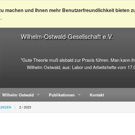
zu machen und Ihnen mehr Benutzerfreundlichkeit bieten z
.
Wilhelm-Ostwald-Gesellschaft e.V.
"Gute Theorie muß alsbald zur Praxis führen. Man kann i
Wilhelm Ostwald, aus: Labor und Arbeitshefte vom 17.
Wilhelm Ostwald
Publikationen
Kontakt
LUNGEN
2 / 2023
echungen
Leben
Mitteilungen
on Werken Wilhelm Ostwalds
Der Chemiker
Sonderhefte