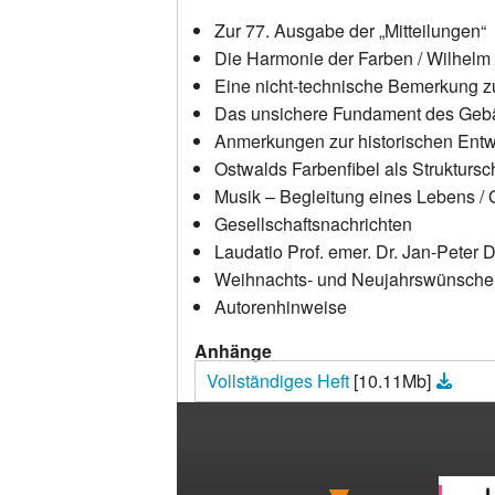
Projekte
Zur 77. Ausgabe der „Mitteilungen“
Vorstand und wissens
Die Harmonie der Farben / Wilhelm
Eine nicht-technische Bemerkung zu
Aufnahmeantrag
Das unsichere Fundament des Gebäud
Anmerkungen zur historischen Entwi
Sponsoren
Ostwalds Farbenfibel als Struktursc
Musik – Begleitung eines Lebens / 
Satzung
Gesellschaftsnachrichten
Laudatio Prof. emer. Dr. Jan-Peter
Weihnachts- und Neujahrswünsche
Autorenhinweise
Anhänge
Vollständiges Heft
[10.11Mb]