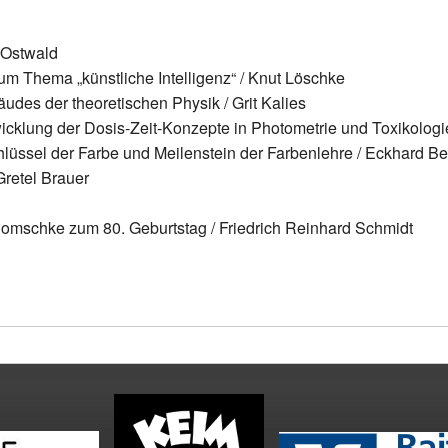
Der Farbforscher
Publikationen von Wilhelm Ostwald (Auswahl)
chaftlicher Beirat
Energetik, Wissenschaft und Monismus
Publikationen über Wilhelm Ostwald (Auswahl)
 Ostwald
m Thema „künstliche Intelligenz“ / Knut Löschke
Ostwald vor 100 Jahren
es der theoretischen Physik / Grit Kalies
cklung der Dosis-Zeit-Konzepte in Photometrie und Toxikologie
hlüssel der Farbe und Meilenstein der Farbenlehre / Eckhard B
Gretel Brauer
 Domschke zum 80. Geburtstag / Friedrich Reinhard Schmidt