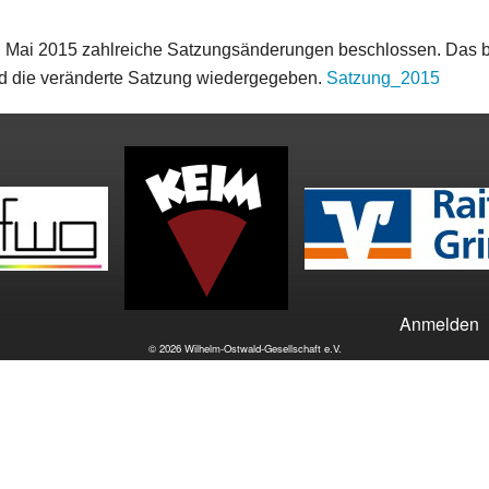
Der Farbforscher
Publikationen von Wilhelm Ostwald (Auswahl)
. Mai 2015 zahlreiche Satzungsänderungen beschlossen. Das b
chaftlicher Beirat
Energetik, Wissenschaft und Monismus
Publikationen über Wilhelm Ostwald (Auswahl)
rd die veränderte Satzung wiedergegeben.
Satzung_2015
Ostwald vor 100 Jahren
Anmelden
© 2026 Wilhelm-Ostwald-Gesellschaft e.V.