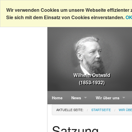
Wir verwenden Cookies um unsere Webseite effizienter 
Sie sich mit dem Einsatz von Cookies einverstanden.
OK
Wilhelm Ostwald
(1853-1932)
Home
News
Wir über uns
AKTUELLE SEITE:
STARTSEITE
WIR ÜB
Neuerscheinungen
Monographien
Geschichte
Bespr
Satzung
Neuerscheinungen v
Tätigkeitsfelder