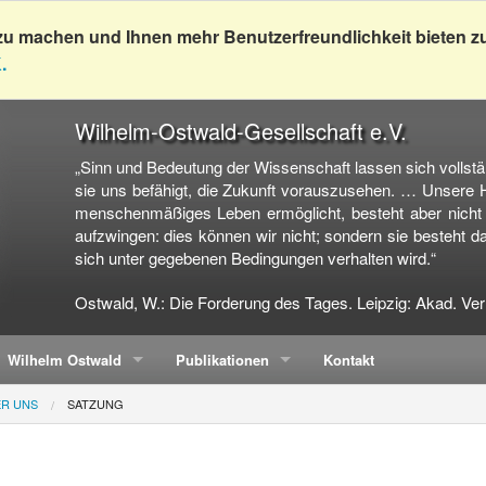
zu machen und Ihnen mehr Benutzerfreundlichkeit bieten z
.
Wilhelm-Ostwald-Gesellschaft e.V.
„Sinn und Bedeutung der Wissenschaft lassen sich vollstän
sie uns befähigt, die Zukunft vorauszusehen. … Unsere He
menschenmäßiges Leben ermöglicht, besteht aber nicht d
aufzwingen: dies können wir nicht; sondern sie besteht da
sich unter gegebenen Bedingungen verhalten wird.“
Ostwald, W.: Die Forderung des Tages. Leipzig: Akad. Ver
Wilhelm Ostwald
Publikationen
Kontakt
ER UNS
SATZUNG
echungen
Leben
Mitteilungen
on Werken Wilhelm Ostwalds
Der Chemiker
Sonderhefte