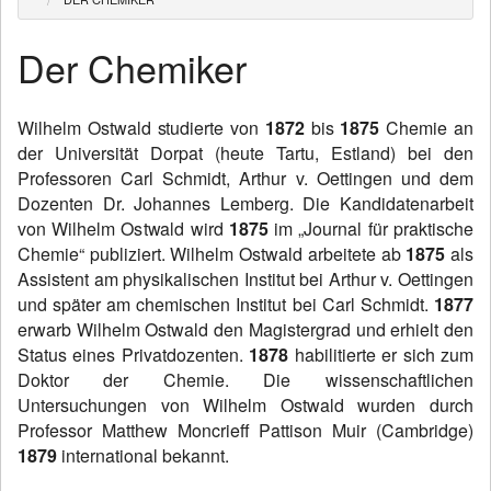
News
Der Chemiker
Wir über uns
Wilhelm Ostwald studierte von
1872
bis
1875
Chemie an
Wilhelm Ostwald
der Universität Dorpat (heute Tartu, Estland) bei den
Professoren Carl Schmidt, Arthur v. Oettingen und dem
Publikationen
Dozenten Dr. Johannes Lemberg. Die Kandidatenarbeit
Kontakt
von Wilhelm Ostwald wird
1875
im „Journal für praktische
Chemie“ publiziert. Wilhelm Ostwald arbeitete
ab
1875
als
Assistent am physikalischen Institut bei Arthur v. Oettingen
und später am chemischen Institut bei Carl Schmidt.
1877
erwarb Wilhelm Ostwald den Magistergrad und erhielt den
Status eines Privatdozenten.
1878
habilitierte er sich zum
Doktor der Chemie.
Die wissenschaftlichen
Untersuchungen von Wilhelm Ostwald wurden durch
Professor Matthew Moncrieff Pattison Muir (Cambridge)
1879
international bekannt.