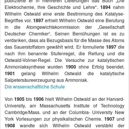
publizierte er in mehreren Lieferungen das Buch „Die
Elektrochemie, ihre Geschichte und Lehre".
1894
nahm
Wilhelm Ostwald eine erste Bestimmung des Katalyse-
Begriffes vor.
1897
erhielt Wilhelm Ostwald eine Berufung
in die Atomgewichtskommission der „Gesellschaft
Deutscher Chemiker“. Seinen Bemühungen ist es zu
verdanken, dass als Bezugsbasis für die Masse des Atoms
das Sauerstoffatom gewählt wird.
Er formulierte
1897
die
nach ihm benannte Stufenregel, die Reifung und die
Ostwald-Volmer-Regel. Die Versuche zur katalytischen
Ammoniaksynthese wurden
1900
ohne Erfolg beendet.
1901
gelang Wilhelm Ostwald die katalytische
Salpetersäureerzeugung aus Ammoniak.
Die wissenschaftliche Schule
Von
1905
bis
1906
hielt Wilhelm Ostwald an der Harvard-
University, am Massachusetts Institute of Technology
Cambridge/Mass. und an der Columbia- University New
York Vorlesungen zur physikalischen Chemie.
1907
und
1908
wandte sich Wilhelm Ostwald verstärkt der