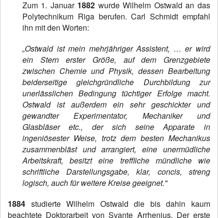
Zum 1. Januar
1882
wurde Wilhelm Ostwald an das
Polytechnikum Riga berufen. Carl Schmidt empfahl
ihn mit den Worten:
„Ostwald ist mein mehrjähriger Assistent, … er wird
ein Stern erster Größe, auf dem Grenzgebiete
zwischen Chemie und Physik, dessen Bearbeitung
beiderseitige gleichgründliche Durchbildung zur
unerlässlichen Bedingung tüchtiger Erfolge macht.
Ostwald ist außerdem ein sehr geschickter und
gewandter Experimentator, Mechaniker und
Glasbläser etc., der sich seine Apparate in
ingeniösester Weise, trotz dem besten Mechanikus
zusammenbläst und arrangiert, eine unermüdliche
Arbeitskraft, besitzt eine treffliche mündliche wie
schriftliche Darstellungsgabe, klar, concis, streng
logisch, auch für weitere Kreise geeignet."
1884
studierte Wilhelm Ostwald die bis dahin kaum
beachtete Doktorarbeit von Svante Arrhenius.
Der erste