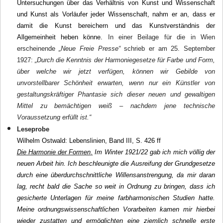
Untersuchungen über das Verhältnis von Kunst und Wissenschaft
und Kunst als Vorläufer jeder Wissenschaft, nahm er an, dass er
damit die Kunst bereichern und das Kunstverständnis der
Allgemeinheit heben könne.
In einer Beilage für die in Wien
erscheinende
„Neue Freie Presse“
schrieb er am 25. September
1927:
„Durch die Kenntnis der Harmoniegesetze für Farbe und Form,
über welche wir jetzt verfügen, können wir Gebilde von
unvorstellbarer Schönheit erwarten, wenn nur ein Künstler von
gestaltungskräftiger Phantasie sich dieser neuen und gewaltigen
Mittel zu bemächtigen weiß – nachdem jene technische
Voraussetzung erfüllt ist.“
Leseprobe
Wilhelm Ostwald: Lebenslinien, Band III, S. 426 ff
Die Harmonie der Formen
.
Im Winter 1921/22 gab ich mich völlig der
neuen Arbeit hin. Ich beschleunigte die Ausreifung der Grundgesetze
durch eine überdurchschnittliche Willensanstrengung, da mir daran
lag, recht bald die Sache so weit in Ordnung zu bringen, dass ich
gesicherte Unterlagen für meine farbharmonischen Studien hatte.
Meine ordnungswissenschaftlichen Vorarbeiten kamen mir hierbei
wieder zustatten und ermöglichten eine ziemlich schnelle erste