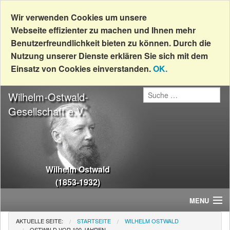
Wir verwenden Cookies um unsere
Webseite effizienter zu machen und Ihnen mehr
Benutzerfreundlichkeit bieten zu können. Durch die
Nutzung unserer Dienste erklären Sie sich mit dem
Einsatz von Cookies einverstanden.
OK.
Wilhelm-Ostwald-
Gesellschaft e.V.
Wilhelm Ostwald
(1853-1932)
MENU
AKTUELLE SEITE:
STARTSEITE
WILHELM OSTWALD
Home
OSTWALD VOR 100 JAHREN