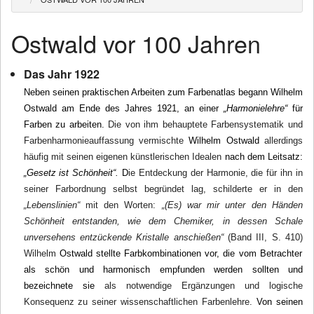
News
Ostwald vor 100 Jahren
Wir über uns
Das Jahr 1922
Wilhelm Ostwald
Neben seinen praktischen Arbeiten zum Farbenatlas begann
Wilhelm
Ostwald am Ende des Jahres 1921, an einer
„Harmonielehre“
für
Publikationen
Farben zu arbeiten.
Die von ihm behauptete Farbensystematik und
Farbenharmonieauffassung vermischte
Wilhelm Ostwald
allerdings
Kontakt
häufig mit seinen eigenen künstlerischen Idealen
nach dem Leitsatz:
„Gesetz ist Schönheit“.
D
ie Entdeckung der Harmonie, die für ihn in
seiner Farbordnung selbst begründet lag, schilderte er in den
„Lebenslinien“
mit den Worten:
„(Es) war mir unter den Händen
Schönheit entstanden, wie dem Chemiker, in dessen Schale
unversehens entzückende Kristalle anschießen“
(Band III, S. 410)
Wilhelm
Ostwald stellte Farbkombinationen vor, die vom Betrachter
als schön und harmonisch empfunden werden sollten und
bezeichnete sie
als notwendige Ergänzungen und logische
Konsequenz zu seiner wissenschaftlichen Farbenlehre.
Von seinen