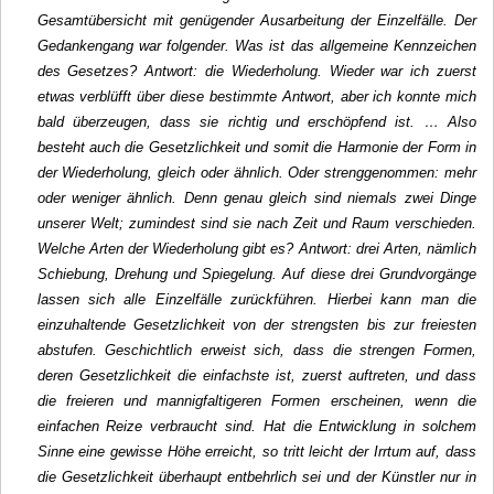
Gesamtübersicht mit genügender Ausarbeitung der Einzelfälle. Der
Gedankengang war folgender. Was ist das allgemeine Kennzeichen
des Gesetzes? Antwort: die Wiederholung. Wieder war ich zuerst
etwas verblüfft über diese bestimmte Antwort, aber ich konnte mich
bald überzeugen, dass sie richtig und erschöpfend ist. … Also
besteht auch die Gesetzlichkeit und somit die Harmonie der Form in
der Wiederholung, gleich oder ähnlich. Oder strenggenommen: mehr
oder weniger ähnlich. Denn genau gleich sind niemals zwei Dinge
unserer Welt; zumindest sind sie nach Zeit und Raum verschieden.
Welche Arten der Wiederholung gibt es? Antwort: drei Arten, nämlich
Schiebung, Drehung und Spiegelung. Auf diese drei Grundvorgänge
lassen sich alle Einzelfälle zurückführen. Hierbei kann man die
einzuhaltende Gesetzlichkeit von der strengsten bis zur freiesten
abstufen. Geschichtlich erweist sich, dass die strengen Formen,
deren Gesetzlichkeit die einfachste ist, zuerst auftreten, und dass
die freieren und mannigfaltigeren Formen erscheinen, wenn die
einfachen Reize verbraucht sind. Hat die Entwicklung in solchem
Sinne eine gewisse Höhe erreicht, so tritt leicht der Irrtum auf, dass
die Gesetzlichkeit überhaupt entbehrlich sei und der Künstler nur in