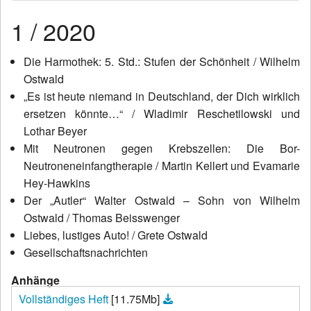
News
1 / 2020
Wir über uns
Die Harmothek: 5. Std.: Stufen der Schönheit / Wilhelm
Ostwald
Wilhelm Ostwald
„Es ist heute niemand in Deutschland, der Dich wirklich
Publikationen
ersetzen könnte…“ / Wladimir Reschetilowski und
Lothar Beyer
Kontakt
Mit Neutronen gegen Krebszellen: Die Bor-
Neutroneneinfangtherapie / Martin Kellert und Evamarie
Hey-Hawkins
Der „Autler“ Walter Ostwald – Sohn von Wilhelm
Ostwald / Thomas Beisswenger
Liebes, lustiges Auto! / Grete Ostwald
Gesellschaftsnachrichten
Anhänge
Vollständiges Heft
[11.75Mb]